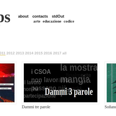
ps
about
contacts
stdOut
arte
educazione
codice
011
2012
2013
2014
2015
2016
2017
all
Dammi tre parole
Soñand