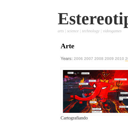
Estereoti
arts | science | technology | videogames
Arte
Years:
2006
2007
2008
2009
2010
2
Cartografiando