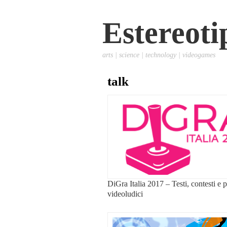
Estereoti
arts | science | technology | videogames
talk
DiGra Italia 2017 – Testi, contesti e p
videoludici